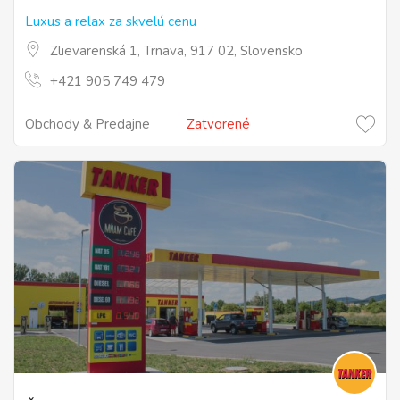
Luxus a relax za skvelú cenu
Zlievarenská 1, Trnava, 917 02, Slovensko
+421 905 749 479
Obchody & Predajne
Zatvorené