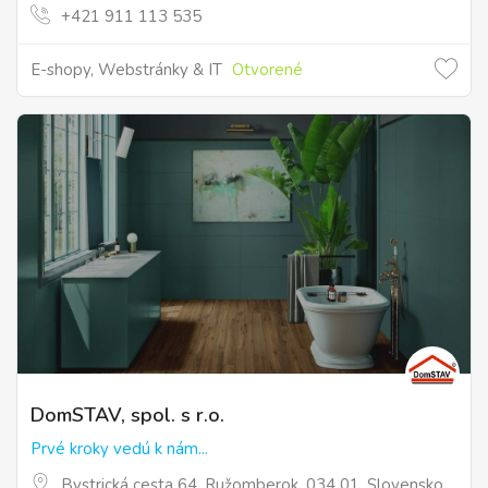
+421 911 113 535
E-shopy, Webstránky & IT
Otvorené
DomSTAV, spol. s r.o.
Prvé kroky vedú k nám...
Bystrická cesta 64, Ružomberok, 034 01, Slovensko