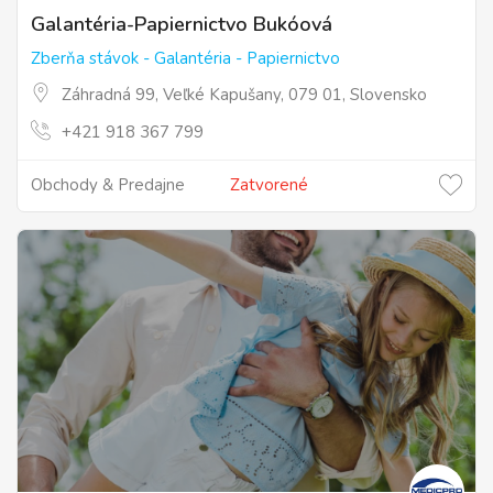
Galantéria-Papiernictvo Bukóová
Zberňa stávok - Galantéria - Papiernictvo
Záhradná 99, Veľké Kapušany, 079 01, Slovensko
+421 918 367 799
Obchody & Predajne
Zatvorené