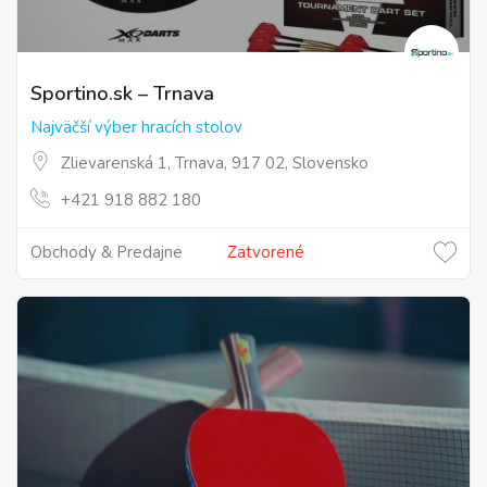
Sportino.sk – Trnava
Najväčší výber hracích stolov
Zlievarenská 1, Trnava, 917 02, Slovensko
+421 918 882 180
Obchody & Predajne
Zatvorené