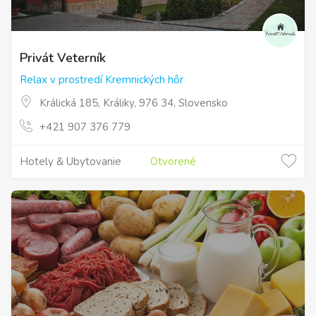
Privát Veterník
Relax v prostredí Kremnických hôr
Králická 185, Králiky, 976 34, Slovensko
+421 907 376 779
Hotely & Ubytovanie
Otvorené