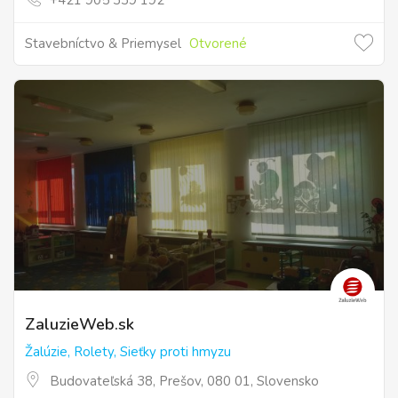
+421 905 339 192
Stavebníctvo & Priemysel
Otvorené
ZaluzieWeb.sk
Žalúzie, Rolety, Sieťky proti hmyzu
Budovateľská 38, Prešov, 080 01, Slovensko