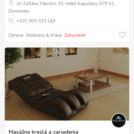
Ul. Zoltána Fábryho 20, Veľké Kapušany, 079 01,
Slovensko
+421 905 333 169
Zdravie, Wellness & Krása
Zatvorené
Masážne kreslá a zariadenia