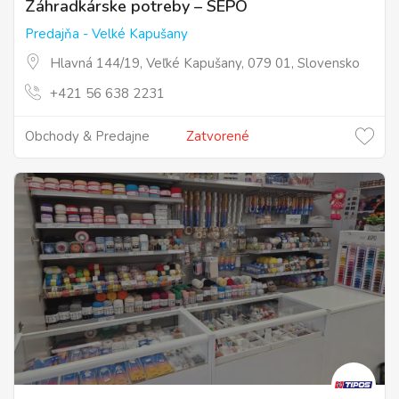
Záhradkárske potreby – SEPO
Predajňa - Velké Kapušany
Hlavná 144/19, Veľké Kapušany, 079 01, Slovensko
+421 56 638 2231
Obchody & Predajne
Zatvorené