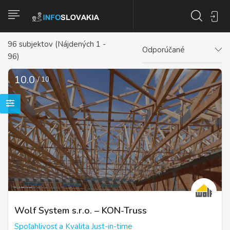
96
subjektov (Nájdených 1 -
Odporúčané
96)
10.0
/ 10
Wolf System s.r.o. – KON-Truss
Spoľahlivosť a Kvalita Just-in-time