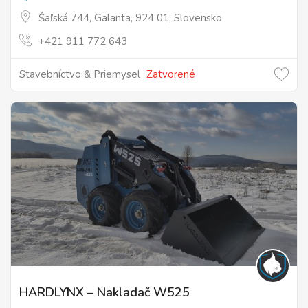
Šaľská 744, Galanta, 924 01, Slovensko
+421 911 772 643
Stavebníctvo & Priemysel
Zatvorené
HARDLYNX – Nakladač W525