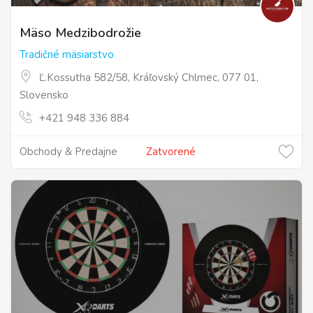
Mäso Medzibodrožie
Tradičné mäsiarstvo
Ľ.Kossutha 582/58, Kráľovský Chlmec, 077 01,
Slovensko
+421 948 336 884
Obchody & Predajne
Zatvorené