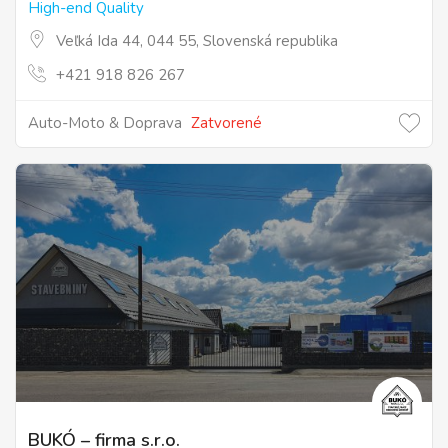
High-end Quality
Veľká Ida 44, 044 55, Slovenská republika
+421 918 826 267
Auto-Moto & Doprava
Zatvorené
BUKÓ – firma s.r.o.