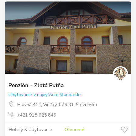
Penzión – Zlatá Putňa
Ubytovanie v najvyššom štandarde
Hlavná 414, Viničky, 076 31, Slovensko
+421 918 625 846
Hotely & Ubytovanie
Otvorené