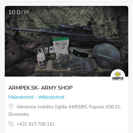
10.0
/ 10
ARMPEK.SK- ARMY SHOP
Maloobchod - Veľkoobchod
Námestie svätého Egídia 44/85/85, Poprad, 058 01,
Slovensko
+421 915 706 161