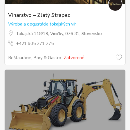
Vinárstvo – Zlatý Strapec
Výroba a degustácia tokajských vín
Tokajská 118/19, Viničky, 076 31, Slovensko
+421 905 271 275
Reštaurácie, Bary & Gastro
Zatvorené