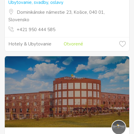
Ubytovanie, svadby, oslavy
Dominikánske námestie 23, Košice, 040 01,
Slovensko
+421 950 444 585
Hotely & Ubytovanie
Otvorené