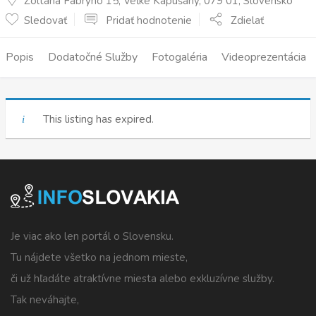
Zoltána Fábryho 15, Veľké Kapušany, 079 01, Slovensko
Sledovať
Pridať hodnotenie
Zdielať
Popis
Dodatočné Služby
Fotogaléria
Videoprezentácia
This listing has expired.
Je viac ako len portál o Slovensku.
Tu nájdete všetko na jednom mieste,
či už hľadáte atraktívne miesta alebo exkluzívne služby.
Tak neváhajte,