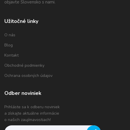
objavte Slovensko s nami.
Užitočné linky
O nás
Blog
Kontakt
Obchodné podmienky
Ochrana osobných údajov
Odber noviniek
Prihláste sa k odberu noviniek
a získajte aktuálne informácie
o našich zaujímavostiach!