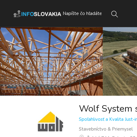
Wolf System s
Spoľahlivosť a Kvalita Just-
Stavebníctvo & Priemysel