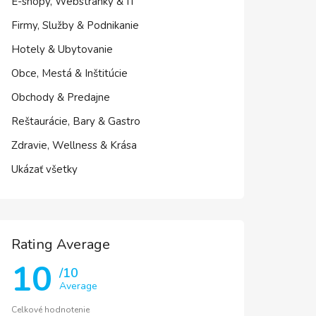
E-shopy, Webstránky & IT
Firmy, Služby & Podnikanie
Hotely & Ubytovanie
Obce, Mestá & Inštitúcie
Obchody & Predajne
Reštaurácie, Bary & Gastro
Zdravie, Wellness & Krása
Ukázať všetky
Rating Average
10
/10
Average
Celkové hodnotenie