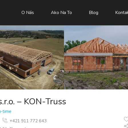
O Nás
Ako Na To
Blog
Konta
.r.o. – KON-Truss
in-time
+421 911 772 643