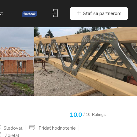
Stať sa partnerom
kt
10.0
/ 10
Ratings
Sledovať
Pridať hodnotenie
Zdielať