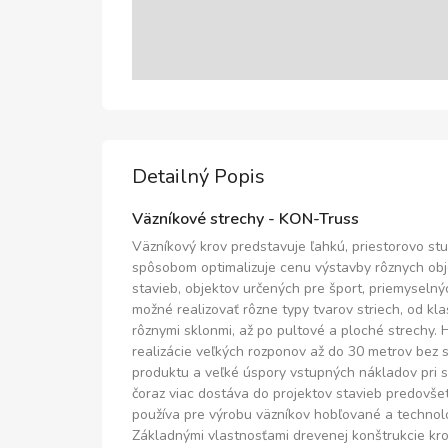
Detailný Popis
Väzníkové strechy - KON-Truss
Väzníkový krov predstavuje ľahkú, priestorovo st
spôsobom optimalizuje cenu výstavby rôznych obj
stavieb, objektov určených pre šport, priemyselný
možné realizovať rôzne typy tvarov striech, od kl
rôznymi sklonmi, až po pultové a ploché strechy. 
realizácie veľkých rozponov až do 30 metrov bez s
produktu a veľké úspory vstupných nákladov pri 
čoraz viac dostáva do projektov stavieb predovše
používa pre výrobu väzníkov hobľované a technolog
Základnými vlastnosťami drevenej konštrukcie kro