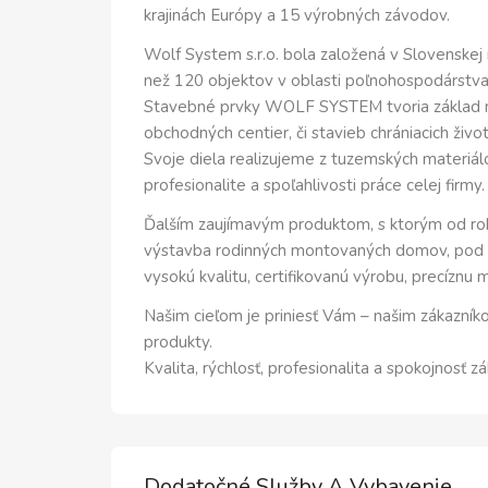
krajinách Európy a 15 výrobných závodov.
Wolf System s.r.o. bola založená v Slovenskej 
než 120 objektov v oblasti poľnohospodárstva,
Stavebné prvky WOLF SYSTEM tvoria základ m
obchodných centier, či stavieb chrániacich živo
Svoje diela realizujeme z tuzemských materiál
profesionalite a spoľahlivosti práce celej firmy.
Ďalším zaujímavým produktom, s ktorým od rok
výstavba rodinných montovaných domov, pod
vysokú kvalitu, certifikovanú výrobu, precíznu 
Našim cieľom je priniesť Vám – našim zákazník
produkty.
Kvalita, rýchlosť, profesionalita a spokojnosť zá
Dodatočné Služby A Vybavenie