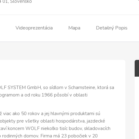
4 01, Slovensko
Videoprezentácia
Mapa
Detailný Popis
OLF SYSTEM GmbH, so sídlom v Scharnsteine, ktorá sa
ogramom a od roku 1966 pôsobí v oblasti
viac ako 50 rokov a jej hlavnými produktami sú
objekty pre všetky oblasti hospodárstva, jazdecké
ví koncern WOLF niekoľko tisíc budov, skladovacích
sto rodinných domov. Firma má 23 pobočiek v 20