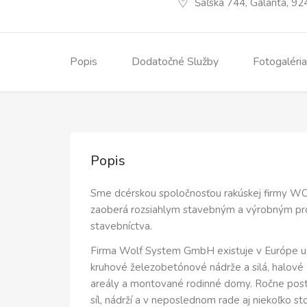
Šaľská 744, Galanta, 92
Popis
Dodatočné Služby
Fotogaléria
Popis
Sme dcérskou spoločnosťou rakúskej firmy W
zaoberá rozsiahlym stavebným a výrobným pr
stavebníctva.
Firma Wolf System GmbH existuje v Európe už 
kruhové železobetónové nádrže a silá, halové 
areály a montované rodinné domy. Ročne posta
síl, nádrží a v neposlednom rade aj niekoľko 