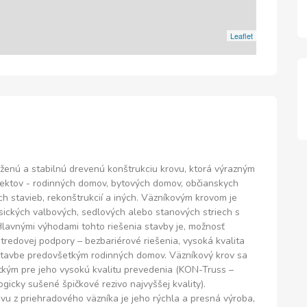
Leaflet
uženú a stabilnú drevenú konštrukciu krovu, ktorá výrazným
ektov - rodinných domov, bytových domov, občianskych
ch stavieb, rekonštrukcií a iných. Väzníkovým krovom je
asických valbových, sedlových alebo stanových striech s
Hlavnými výhodami tohto riešenia stavby je, možnosť
tredovej podpory – bezbariérové riešenia, vysoká kvalita
stavbe predovšetkým rodinných domov. Väzníkový krov sa
tkým pre jeho vysokú kvalitu prevedenia (KON-Truss –
icky sušené špičkové rezivo najvyššej kvality).
vu z priehradového väzníka je jeho rýchla a presná výroba,