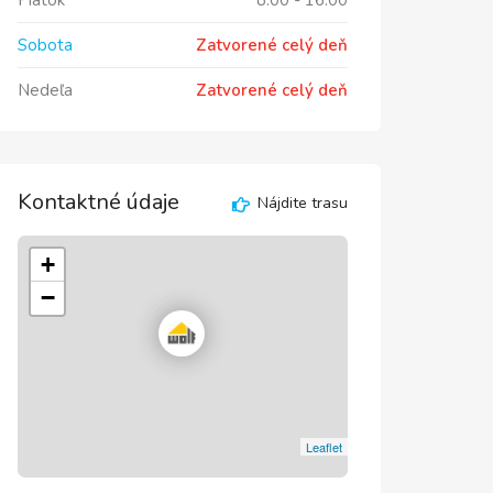
Piatok
8:00
-
16:00
Sobota
Zatvorené celý deň
Nedeľa
Zatvorené celý deň
Kontaktné údaje
Nájdite trasu
+
−
Leaflet