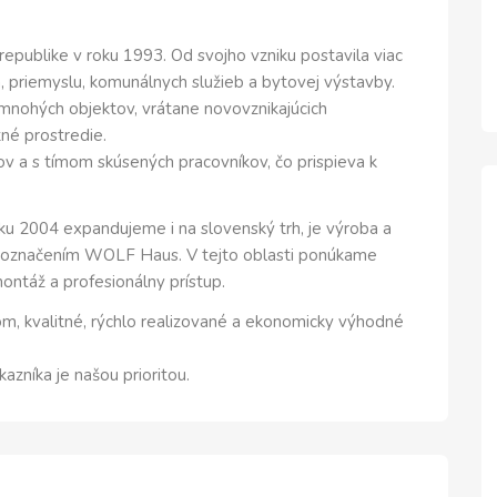
republike v roku 1993. Od svojho vzniku postavila viac
 priemyslu, komunálnych služieb a bytovej výstavby.
nohých objektov, vrátane novovznikajúcich
tné prostredie.
ov a s tímom skúsených pracovníkov, čo prispieva k
u 2004 expandujeme i na slovenský trh, je výroba a
 označením WOLF Haus. V tejto oblasti ponúkame
montáž a profesionálny prístup.
om, kvalitné, rýchlo realizované a ekonomicky výhodné
kazníka je našou prioritou.