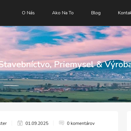
O Nás
Ako Na To
Blog
Konta
Stavebníctvo, Priemysel & Výrob
ter
01.09.2025
0 komentárov