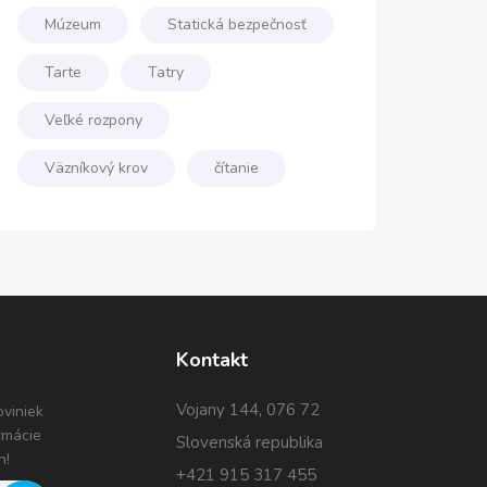
Múzeum
Statická bezpečnosť
Tarte
Tatry
Veľké rozpony
Väzníkový krov
čítanie
Kontakt
Vojany 144, 076 72
oviniek
ormácie
Slovenská republika
h!
+421 915 317 455