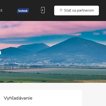
Stať sa partnerom
kt
a
Vyhľadávanie