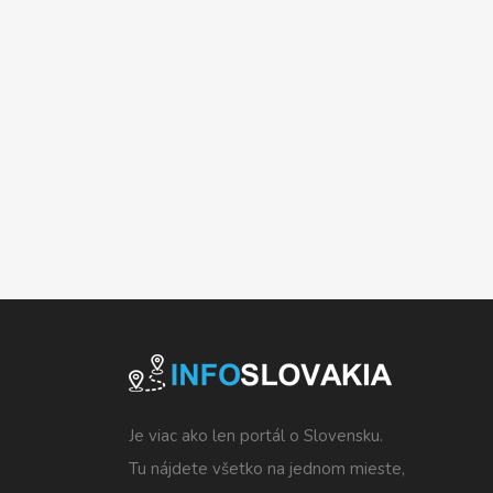
Je viac ako len portál o Slovensku.
Tu nájdete všetko na jednom mieste,