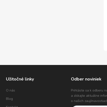
Užitočné linky
Odber noviniek
O nás
Prihláste sa k odberu n
a získajte aktuálne inf
Blog
o našich zaujímavostiac