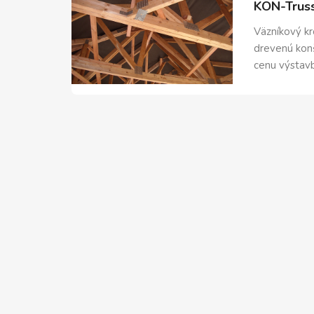
KON-Truss 
Väzníkový kr
drevenú konš
cenu výstavb